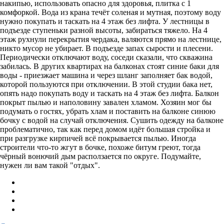
накипью, использовать опасно для здоровья, плитка с 1
комфоркой. Вода из крана течёт соленая и мутная, поэтому воду
нужно покупать и таскать на 4 этаж без лифта. У лестницы в
подъезде ступеньки разной высоты, забираться тяжело. На 4
этаж рухнули перекрытия чердака, валяются прямо на лестнице,
никто мусор не убирает. В подъезде запах сырости и плесени.
Периодически отключают воду, соседи сказали, что скважина
забилась. В других квартирах на балконах стоят синие баки для
воды - приезжает машина и через шланг заполняет бак водой,
которой пользуются при отключении. В этой студии бака нет,
опять надо покупать воду и таскать на 4 этаж без лифта. Балкон
покрыт пылью и наполовину завален хламом. Хозяин мог бы
подумать о гостях, убрать хлам и поставить на балконе синюю
бочку с водой на случай отключения. Сушить одежду на балконе
проблематично, так как перед домом идёт большая стройка и
при разгрузке кирпичей всё покрывается пылью. Иногда
строители что-то жгут в бочке, похоже битум греют, тогда
чёрный вонючий дым расползается по округе. Подумайте,
нужен ли вам такой "отдых".