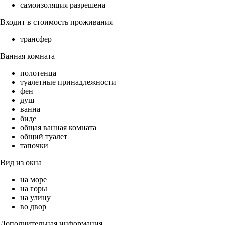
самоизоляция разрешена
Входит в стоимость проживания
трансфер
Ванная комната
полотенца
туалетные принадлежности
фен
душ
ванна
биде
общая ванная комната
общий туалет
тапочки
Вид из окна
на море
на горы
на улицу
во двор
Дополнительная информация